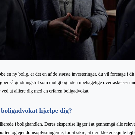
be en ny bolig, er det en af de største investeringer, du vil foretage i dit 
orløber så gnidningsfrit som muligt og uden ubehagelige overraskelser un
r ved at alliere dig med en erfaren boligadvokat.
boligadvokat hjælpe dig?
llierede i bolighandlen. Deres ekspertise ligger i at gennemgå alle rel
porten og ejendomsoplysningerne, for at sikre, at der ikke er skjulte fejl