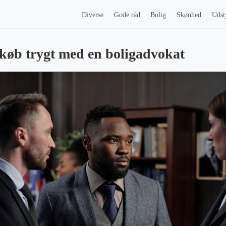
Diverse
Gode råd
Bolig
Skønhed
Udst
gkøb trygt med en boligadvokat