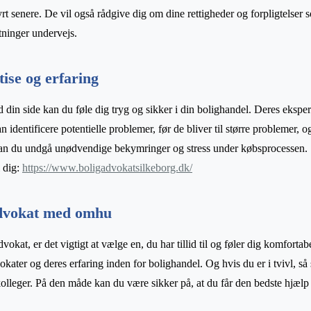
rt senere. De vil også rådgive dig om dine rettigheder og forpligtelser
tninger undervejs.
tise og erfaring
din side kan du føle dig tryg og sikker i din bolighandel. Deres ekspert
n identificere potentielle problemer, før de bliver til større problemer,
kan du undgå unødvendige bekymringer og stress under købsprocessen. S
l dig:
https://www.boligadvokatsilkeborg.dk/
advokat med omhu
kat, er det vigtigt at vælge en, du har tillid til og føler dig komfortabe
okater og deres erfaring inden for bolighandel. Og hvis du er i tvivl, s
 kolleger. På den måde kan du være sikker på, at du får den bedste hjælp t