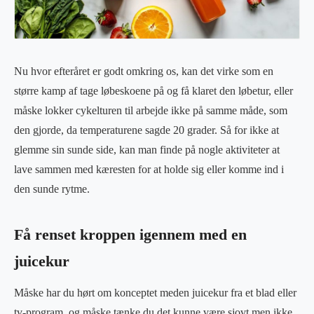
Nu hvor efteråret er godt omkring os, kan det virke som en
større kamp af tage løbeskoene på og få klaret den løbetur, eller
måske lokker cykelturen til arbejde ikke på samme måde, som
den gjorde, da temperaturene sagde 20 grader. Så for ikke at
glemme sin sunde side, kan man finde på nogle aktiviteter at
lave sammen med kæresten for at holde sig eller komme ind i
den sunde rytme.
Få renset kroppen igennem med en
juicekur
Måske har du hørt om konceptet meden juicekur fra et blad eller
tv-program, og måske tænke du det kunne være sjovt men ikke