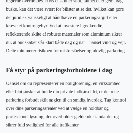
reglerne overholdes. Hvis et skilt er slidt, falmet eller gemt bag
buske, kan det være svært for bilister at se det, hvilket kan gøre
det juridisk vanskeligt at håndhæve en parkeringsafgift eller
kræve et kontrolgebyr. Ved at investere i godkendte,
reflekterende skilte af robuste materialer som aluminium sikrer
du, at budskabet står klart både dag og nat – uanset vind og vejr.
Dette minimerer risikoen for misforståelser og ulovlig parkering.
Få styr på parkeringsforholdene i dag
Uanset om du repræsenterer en boligforening, en virksomhed
eller blot ønsker at holde din private indkørsel fri, er det rette
parkering forbudt skilt nøglen til en smidig hverdag. Tag kontrol
over dine parkeringsarealer ved at vælge en holdbar og
professionel løsning, der overholder gældende standarder og
sikrer fuld synlighed for alle trafikanter.