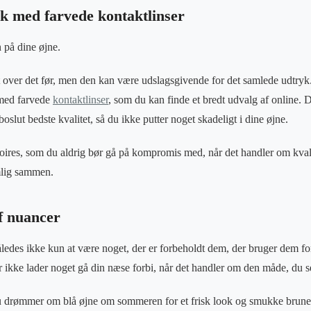
ok med farvede kontaktlinser
 på dine øjne.
over det før, men den kan være udslagsgivende for det samlede udtryk. 
 med farvede
kontaktlinser
, som du kan finde et bredt udvalg af online. De
oslut bedste kvalitet, så du ikke putter noget skadeligt i dine øjne.
soires, som du aldrig bør gå på kompromis med, når det handler om kval
mlig sammen.
f nuancer
ledes ikke kun at være noget, der er forbeholdt dem, der bruger dem for
er ikke lader noget gå din næse forbi, når det handler om den måde, du s
u drømmer om blå øjne om sommeren for et frisk look og smukke brune 