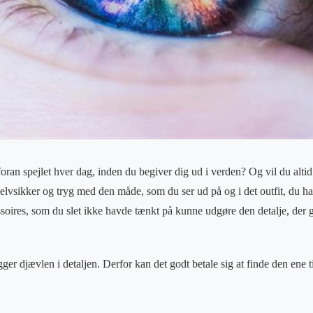
foran spejlet hver dag, inden du begiver dig ud i verden? Og vil du alti
 selvsikker og tryg med den måde, som du ser ud på og i det outfit, du h
soires, som du slet ikke havde tænkt på kunne udgøre den detalje, der g
gger djævlen i detaljen. Derfor kan det godt betale sig at finde den ene t