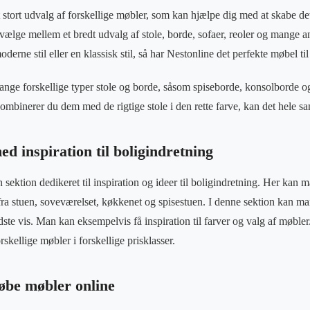
stort udvalg af forskellige møbler, som kan hjælpe dig med at skabe det 
vælge mellem et bredt udvalg af stole, borde, sofaer, reoler og mange 
derne stil eller en klassisk stil, så har Nestonline det perfekte møbel til
ge forskellige typer stole og borde, såsom spiseborde, konsolborde og
ombinerer du dem med de rigtige stole i den rette farve, kan det hele sa
d inspiration til boligindretning
sektion dedikeret til inspiration og ideer til boligindretning. Her kan ma
fra stuen, soveværelset, køkkenet og spisestuen. I denne sektion kan man 
edste vis. Man kan eksempelvis få inspiration til farver og valg af møbl
kellige møbler i forskellige prisklasser.
købe møbler online