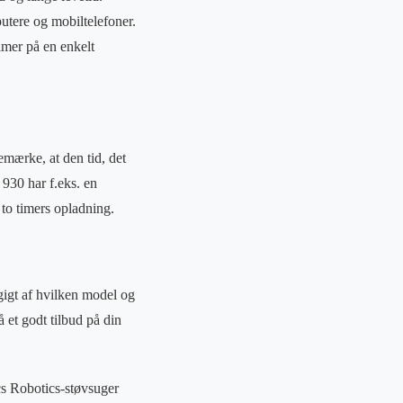
utere og mobiltelefoner.
timer på en enkelt
emærke, at den tid, det
930 har f.eks. en
 to timers opladning.
igt af hvilken model og
 et godt tilbud på din
acs Robotics-støvsuger