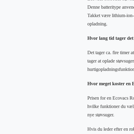
Denne batteritype anvend
Takket være lithium-ion-b
opladning.
Hvor lang tid tager de
Det tager ca. fire timer 
tager at oplade støvsuge
hurtigopladningsfunktion,
Hvor meget koster en 
Prisen for en Ecovacs R
hvilke funktioner du væl
nye støvsuger.
Hvis du leder efter en ro