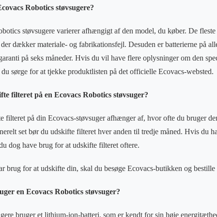
Ecovacs Robotics støvsugere?
otics støvsugere varierer afhængigt af den model, du køber. De fleste
, der dækker materiale- og fabrikationsfejl. Desuden er batterierne på a
aranti på seks måneder. Hvis du vil have flere oplysninger om den spec
 du sørge for at tjekke produktlisten på det officielle Ecovacs-websted.
fte filteret på en Ecovacs Robotics støvsuger?
te filteret på din Ecovacs-støvsuger afhænger af, hvor ofte du bruger de
erelt set bør du udskifte filteret hver anden til tredje måned. Hvis du ha
du dog have brug for at udskifte filteret oftere.
r brug for at udskifte din, skal du besøge Ecovacs-butikken og bestille 
ruger en Ecovacs Robotics støvsuger?
ere bruger et lithium-ion-batteri, som er kendt for sin høje energitæthe