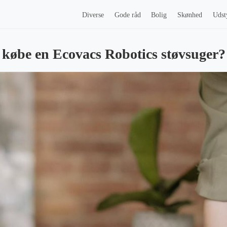
Diverse
Gode råd
Bolig
Skønhed
Udst
købe en Ecovacs Robotics støvsuger?