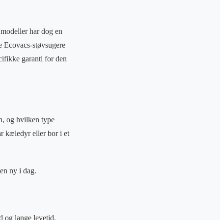
 modeller har dog en
lle Ecovacs-støvsugere
ifikke garanti for den
n, og hvilken type
r kæledyr eller bor i et
en ny i dag.
d og lange levetid.