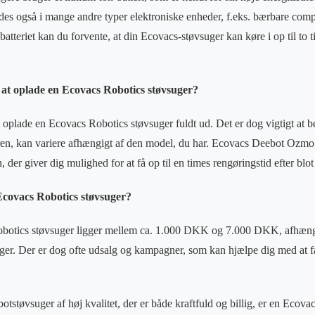
es også i mange andre typer elektroniske enheder, f.eks. bærbare comp
atteriet kan du forvente, at din Ecovacs-støvsuger kan køre i op til to 
t at oplade en Ecovacs Robotics støvsuger?
at oplade en Ecovacs Robotics støvsuger fuldt ud. Det er dog vigtigt at b
ren, kan variere afhængigt af den model, du har. Ecovacs Deebot Ozmo 
 der giver dig mulighed for at få op til en times rengøringstid efter blot
Ecovacs Robotics støvsuger?
obotics støvsuger ligger mellem ca. 1.000 DKK og 7.000 DKK, afhæng
ger. Der er dog ofte udsalg og kampagner, som kan hjælpe dig med at få
botstøvsuger af høj kvalitet, der er både kraftfuld og billig, er en Ecov