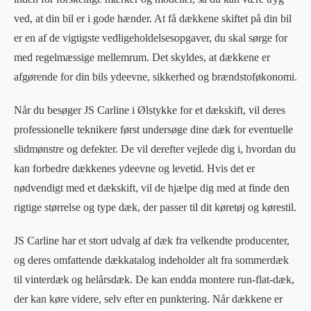
ved, at din bil er i gode hænder. At få dækkene skiftet på din bil
er en af de vigtigste vedligeholdelsesopgaver, du skal sørge for
med regelmæssige mellemrum. Det skyldes, at dækkene er
afgørende for din bils ydeevne, sikkerhed og brændstoføkonomi.
Når du besøger JS Carline i Ølstykke for et dækskift, vil deres
professionelle teknikere først undersøge dine dæk for eventuelle
slidmønstre og defekter. De vil derefter vejlede dig i, hvordan du
kan forbedre dækkenes ydeevne og levetid. Hvis det er
nødvendigt med et dækskift, vil de hjælpe dig med at finde den
rigtige størrelse og type dæk, der passer til dit køretøj og kørestil.
JS Carline har et stort udvalg af dæk fra velkendte producenter,
og deres omfattende dækkatalog indeholder alt fra sommerdæk
til vinterdæk og helårsdæk. De kan endda montere run-flat-dæk,
der kan køre videre, selv efter en punktering. Når dækkene er