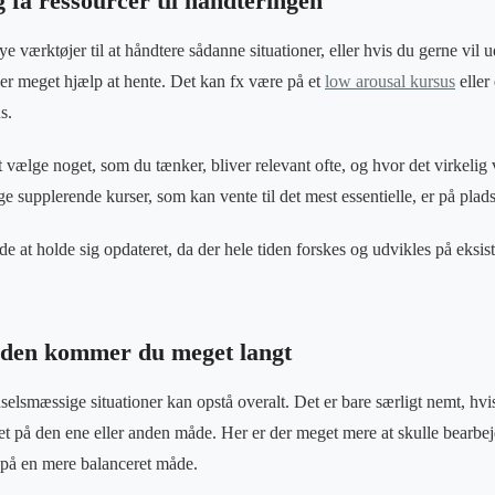
 få ressourcer til håndteringen
e værktøjer til at håndtere sådanne situationer, eller hvis du gerne vil 
 der meget hjælp at hente. Det kan fx være på et
low arousal kursus
eller 
s.
 vælge noget, som du tænker, bliver relevant ofte, og hvor det virkelig 
 supplerende kurser, som kan vente til det mest essentielle, er på plads
de at holde sig opdateret, da der hele tiden forskes og udvikles på eksis
iden kommer du meget langt
lsmæssige situationer kan opstå overalt. Det er bare særligt nemt, hv
et på den ene eller anden måde. Her er der meget mere at skulle bearbe
 på en mere balanceret måde.