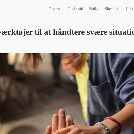
Diverse
Gode råd
Bolig
Skønhed
Udst
ærktøjer til at håndtere svære situati