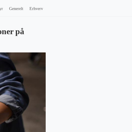
yr
Generelt
Erhverv
oner på