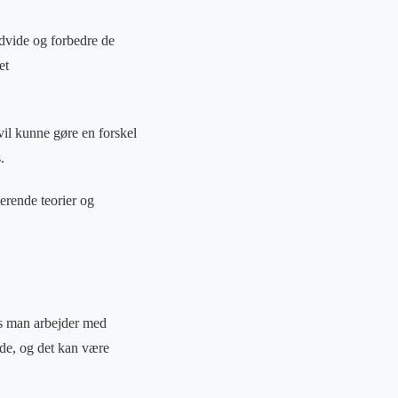
udvide og forbedre de
et
vil kunne gøre en forskel
.
terende teorier og
is man arbejder med
jde, og det kan være