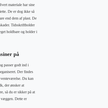
 Hvert materiale har sine
lette. De er dog ikke så
bare end dem af plast. De
skader. Tidsskriftholder
eget holdbare og holder i
siner på
g passer godt ind i
ganiseret. Der findes
er venteværelse. Du kan
k, der ønsker at
e, så du er sikker på at
å væggen. Dette er