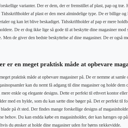
forskellige varianter. Der er dem, der er fremstillet af plast, pap og træ.
Tidsskriftholder af plast er den mest almindelige type. De er billige og 
ialer og kan let blive beskadiget. Tidsskriftholder af pap er mere hold
holdere. De er dog ikke lige så gode til at beskytte dine magasiner mod 
pe. Men de giver den bedste beskyttelse af dine magasiner. De er også m
r er en meget praktisk måde at opbevare maga
meget praktisk måde at opbevare magasiner på. De er nemme at samle o
asinopsamler kan du nemt få adgang til dine magasiner og holde dem or
mere enkle og elegante designs. Dette er perfekt til ethvert kontor ell
er med en hylde, som du kan sætte dine bøger på. Det er perfekt til fol
blade på ét sted. Der findes mange forskellige designs af magasinholder
 dine behov. Du kan endda købe en magasinholder, der kan hænges op p
er hvis du ønsker at holde dine magasiner uden for børns rækkevidde.