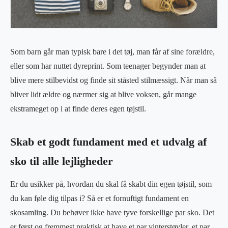
Som barn går man typisk bare i det tøj, man får af sine forældre,
eller som har nuttet dyreprint. Som teenager begynder man at
blive mere stilbevidst og finde sit ståsted stilmæssigt. Når man så
bliver lidt ældre og nærmer sig at blive voksen, går mange
ekstrameget op i at finde deres egen tøjstil.
Skab et godt fundament med et udvalg af
sko til alle lejligheder
Er du usikker på, hvordan du skal få skabt din egen tøjstil, som
du kan føle dig tilpas i? Så er et fornuftigt fundament en
skosamling. Du behøver ikke have tyve forskellige par sko. Det
er først og fremmest praktisk at have et par vinterstøvler, et par